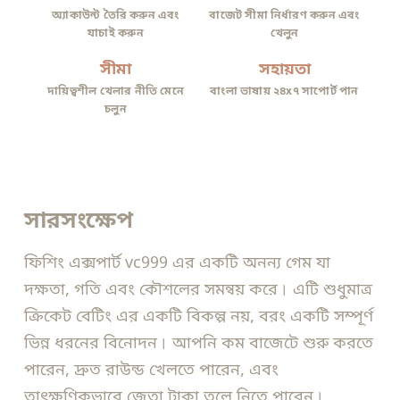
অ্যাকাউন্ট তৈরি করুন এবং
বাজেট সীমা নির্ধারণ করুন এবং
যাচাই করুন
খেলুন
সীমা
সহায়তা
দায়িত্বশীল খেলার নীতি মেনে
বাংলা ভাষায় ২৪x৭ সাপোর্ট পান
চলুন
সারসংক্ষেপ
ফিশিং এক্সপার্ট vc999 এর একটি অনন্য গেম যা
দক্ষতা, গতি এবং কৌশলের সমন্বয় করে। এটি শুধুমাত্র
ক্রিকেট বেটিং এর একটি বিকল্প নয়, বরং একটি সম্পূর্ণ
ভিন্ন ধরনের বিনোদন। আপনি কম বাজেটে শুরু করতে
পারেন, দ্রুত রাউন্ড খেলতে পারেন, এবং
তাৎক্ষণিকভাবে জেতা টাকা তুলে নিতে পারেন।