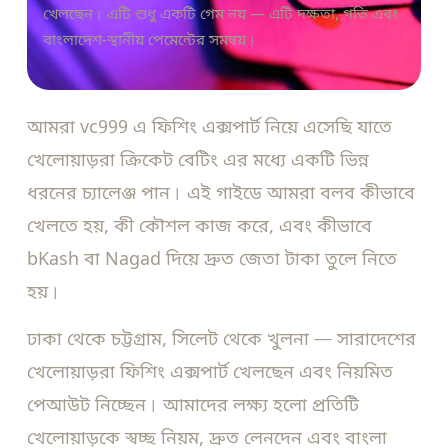
খেলছেন। এটি শুধু একটি গেম নয় — এটি দক্ষতা, গতি এবং
বাংলাদেশ-স্থানীয় পেমেন্টের সমন্বয়।
আমরা vc999 এ ফিশিং এক্সপার্ট নিয়ে এসেছি যাতে
খেলোয়াড়রা ক্রিকেট বেটিং এর মধ্যে একটি ভিন্ন
ধরনের চ্যালেঞ্জ পান। এই গাইডে আমরা বলব কীভাবে
খেলতে হয়, কী কৌশল কাজ করে, এবং কীভাবে
bKash বা Nagad দিয়ে দ্রুত জেতা টাকা তুলে নিতে
হয়।
ঢাকা থেকে চট্টগ্রাম, সিলেট থেকে খুলনা — সারাদেশের
খেলোয়াড়রা ফিশিং এক্সপার্ট খেলছেন এবং নিয়মিত
পেআউট নিচ্ছেন। আমাদের লক্ষ্য হলো প্রতিটি
খেলোয়াড়কে স্বচ্ছ নিয়ম, দ্রুত লেনদেন এবং বাংলা