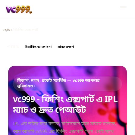
হোম
›
ফিশিং এক্সপার্ট
পরিচিতি
বিস্তারিত আলোচনা
সারসংক্ষেপ
বিকাশ, নগদ, রকেট সমর্থিত — vc999 আপনার
সুবিধামত।
vc999 - ফিশিং এক্সপার্ট এ IPL
ম্যাচ ও দ্রুত পেআউট
IPL এর লাইভ ম্যাচ চলছে, ব্যাটসম্যান ছক্কা মারতে চলেছে,
আর আপনি vc999 এর ফিশিং এক্সপার্ট গেমে একই সাথে