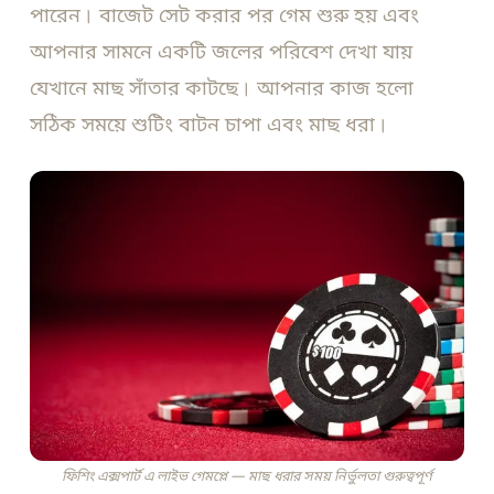
পারেন। বাজেট সেট করার পর গেম শুরু হয় এবং
আপনার সামনে একটি জলের পরিবেশ দেখা যায়
যেখানে মাছ সাঁতার কাটছে। আপনার কাজ হলো
সঠিক সময়ে শুটিং বাটন চাপা এবং মাছ ধরা।
ফিশিং এক্সপার্ট এ লাইভ গেমপ্লে — মাছ ধরার সময় নির্ভুলতা গুরুত্বপূর্ণ