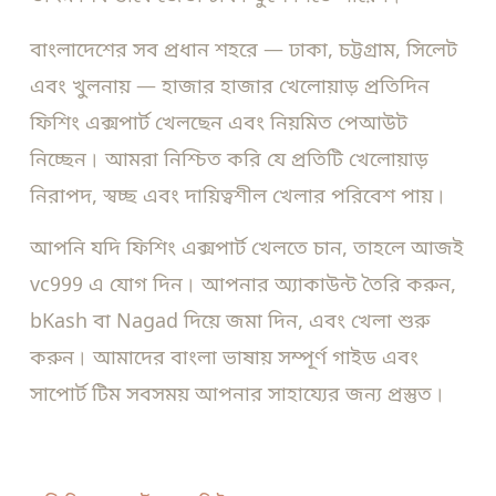
বাংলাদেশের সব প্রধান শহরে — ঢাকা, চট্টগ্রাম, সিলেট
এবং খুলনায় — হাজার হাজার খেলোয়াড় প্রতিদিন
ফিশিং এক্সপার্ট খেলছেন এবং নিয়মিত পেআউট
নিচ্ছেন। আমরা নিশ্চিত করি যে প্রতিটি খেলোয়াড়
নিরাপদ, স্বচ্ছ এবং দায়িত্বশীল খেলার পরিবেশ পায়।
আপনি যদি ফিশিং এক্সপার্ট খেলতে চান, তাহলে আজই
vc999 এ যোগ দিন। আপনার অ্যাকাউন্ট তৈরি করুন,
bKash বা Nagad দিয়ে জমা দিন, এবং খেলা শুরু
করুন। আমাদের বাংলা ভাষায় সম্পূর্ণ গাইড এবং
সাপোর্ট টিম সবসময় আপনার সাহায্যের জন্য প্রস্তুত।