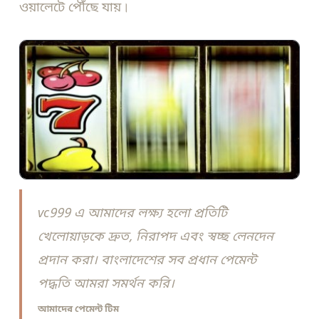
ওয়ালেটে পৌঁছে যায়।
vc999 এ আমাদের লক্ষ্য হলো প্রতিটি
খেলোয়াড়কে দ্রুত, নিরাপদ এবং স্বচ্ছ লেনদেন
প্রদান করা। বাংলাদেশের সব প্রধান পেমেন্ট
পদ্ধতি আমরা সমর্থন করি।
আমাদের পেমেন্ট টিম