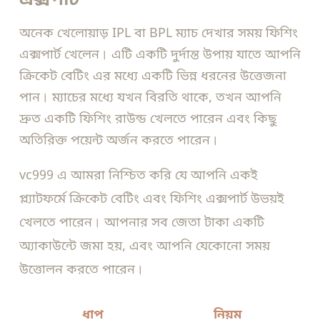
এক্সপার্ট
অনেক খেলোয়াড় IPL বা BPL ম্যাচ দেখার সময় ফিশিং
এক্সপার্ট খেলেন। এটি একটি দুর্দান্ত উপায় যাতে আপনি
ক্রিকেট বেটিং এর মধ্যে একটি ভিন্ন ধরনের উত্তেজনা
পান। ম্যাচের মধ্যে যখন বিরতি থাকে, তখন আপনি
দ্রুত একটি ফিশিং রাউন্ড খেলতে পারেন এবং কিছু
অতিরিক্ত পয়েন্ট অর্জন করতে পারেন।
vc999 এ আমরা নিশ্চিত করি যে আপনি একই
প্ল্যাটফর্মে ক্রিকেট বেটিং এবং ফিশিং এক্সপার্ট উভয়ই
খেলতে পারেন। আপনার সব জেতা টাকা একটি
অ্যাকাউন্টে জমা হয়, এবং আপনি যেকোনো সময়
উত্তোলন করতে পারেন।
ধাপ
নিয়ম