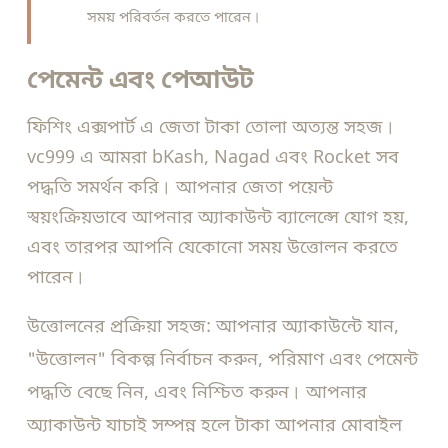
সময় পরিবর্তন করতে পারেন।
পেমেন্ট এবং পেআউট
ফিশিং এক্সপার্ট এ জেতা টাকা তোলা অত্যন্ত সহজ।
vc999 এ আমরা bKash, Nagad এবং Rocket সব
পদ্ধতি সমর্থন করি। আপনার জেতা পয়েন্ট
স্বয়ংক্রিয়ভাবে আপনার অ্যাকাউন্ট ব্যালেন্সে যোগ হয়,
এবং তারপর আপনি যেকোনো সময় উত্তোলন করতে
পারেন।
উত্তোলনের প্রক্রিয়া সহজ: আপনার অ্যাকাউন্টে যান,
"উত্তোলন" বিকল্প নির্বাচন করুন, পরিমাণ এবং পেমেন্ট
পদ্ধতি বেছে নিন, এবং নিশ্চিত করুন। আপনার
অ্যাকাউন্ট যাচাই সম্পন্ন হলে টাকা আপনার মোবাইল