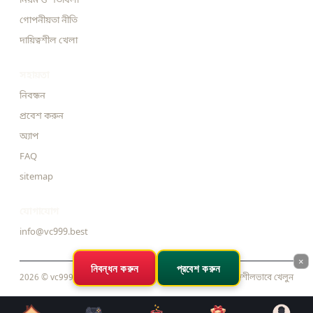
নিয়ম ও শর্তাবলী
গোপনীয়তা নীতি
দায়িত্বশীল খেলা
সহায়তা
নিবন্ধন
প্রবেশ করুন
অ্যাপ
FAQ
sitemap
যোগাযোগ
info@vc999.best
×
নিবন্ধন করুন
প্রবেশ করুন
2026 © vc999 | All Rights Reserved
দায়িত্বশীলভাবে খেলুন