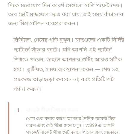
দিকে মনোযোগ দিন কারণ সেগুলো বেশি পয়েন্ট দেয়।
তবে ছোট মাছগুলো দ্রুত ধরা যায়, তাই সময় বাঁচানোর
জন্য মিশ্র কৌশল ব্যবহার করুন।
দ্বিতীয়ত, গেমের গতি বুঝুন। মাছগুলো একটি নির্দিষ্ট
প্যাটার্নে সাঁতার কাটে। যদি আপনি এই প্যাটার্ন
শিখতে পারেন, তাহলে আপনার শুটিং আরও সঠিক
হবে। তৃতীয়ত, সময় ব্যবস্থাপনা করুন — শেষ ১০
সেকেন্ডে তাড়াহুড়ো করবেন না, বরং প্রতিটি শট
গণনা করুন।
বাজেট সীমা নির্ধারণ করুন
i
খেলা শুরু করার আগে আপনার দৈনিক বাজেট ঠিক
করুন এবং সেই সীমা মেনে চলুন। vc999 এ আপনি
সহজেই বাজেট সীমা সেট করতে পারেন এবং যেকোনো